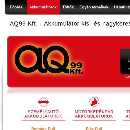
Főoldal
Akkumulátorok
Töltők
Egyéb termékek
Üzletünk
AQ99 Kft. - Akkumulátor kis- és nagyker
1
m
GP
SZEMÉLYAUTÓ
MOTORKERÉKPÁR
T
AKKUMULÁTOROK
AKKUMULÁTOROK
A
Running Bull
Bike Bull