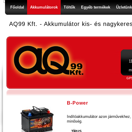
Főoldal
Akkumulátorok
Töltők
Egyéb termékek
Üzletünk
AQ99 Kft. - Akkumulátor kis- és nagykere
1
m
GP
B-Power
Indítóakkumulátor azon járművekhez,
minőség.
TÍPUS