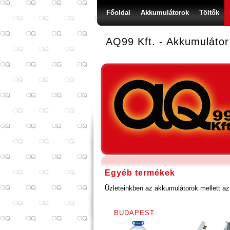
Főoldal
Akkumulátorok
Töltők
AQ99 Kft. - Akkumulátor
Egyéb termékek
Üzleteinkben az akkumulátorok mellett az 
BUDAPEST: