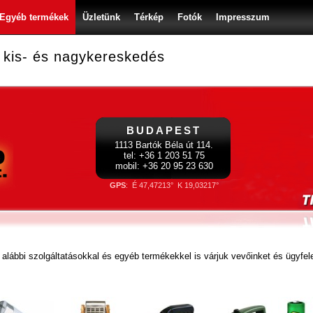
Egyéb termékek
Üzletünk
Térkép
Fotók
Impresszum
 kis- és nagykereskedés
BUDAPEST
1113 Bartók Béla út 114.
tel: +36 1 203 51 75
mobil: +36 20 95 23 630
GPS
: É 47,47213° K 19,03217°
alábbi szolgáltatásokkal és egyéb termékekkel is várjuk vevőinket és ügyfele